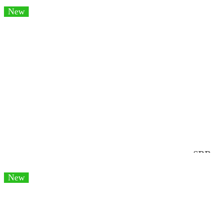
New
SDR
New