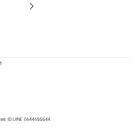
์
 โทร และ ID LIINE 0644655544